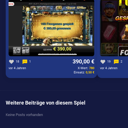
390,00 €
18
1
19
2
vor 4 Jahren
X-Wert:
780
vor 4 Jahren
Einsatz:
0,50 €
Weitere Beiträge von diesem Spiel
Keine Posts vorhanden