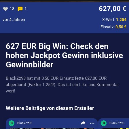
627,00 €
18
1
vor 4 Jahren
X-Wert:
1.254
Einsatz:
0,50 €
627 EUR Big Win: Check den
hohen Jackpot Gewinn inklusive
Gewinnbilder
BlackZz93 hat mit 0,50 EUR Einsatz fette 627,00 EUR
abgeräumt (Faktor 1.254!). Das ist ein Like und Kommentar
wert!
Weitere Beiträge von diesem Ersteller
B
BlackZz93
B
BlackZz93