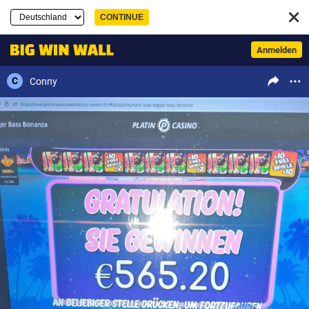
Anmelden
C
Conny