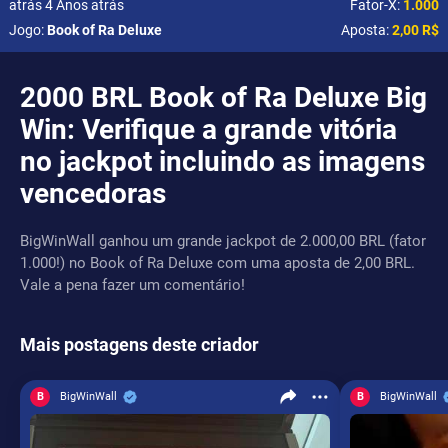
atrás 4 Anos atrás
Fator-X:
1.000
Jogo:
Book of Ra Deluxe
Aposta:
2,00 R$
2000 BRL Book of Ra Deluxe Big
Win: Verifique a grande vitória
no jackpot incluindo as imagens
vencedoras
BigWinWall ganhou um grande jackpot de 2.000,00 BRL (fator
1.000!) no Book of Ra Deluxe com uma aposta de 2,00 BRL.
Vale a pena fazer um comentário!
Mais postagens deste criador
B
BigWinWall
B
BigWinWall