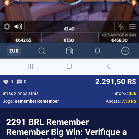
2.291,50 R$
0
0
atrás 2 Anos atrás
Fator-X:
306
Jogo:
Remember Remember
Aposta:
7,50 R$
2291 BRL Remember
Remember Big Win: Verifique a