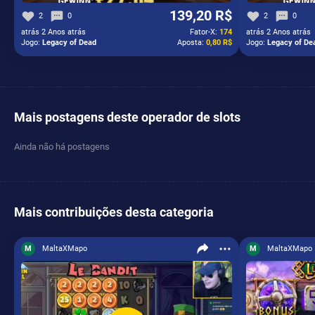
139,20 R$
2
0
2
0
atrás 2 Anos atrás
Fator-X:
174
atrás 2 Anos atrás
Jogo:
Legacy of Dead
Aposta:
0,80 R$
Jogo:
Legacy of De
Mais postagens deste operador de slots
Ainda não há postagens
Mais contribuições desta categoria
M
MaltaXMapo
M
MaltaXMapo