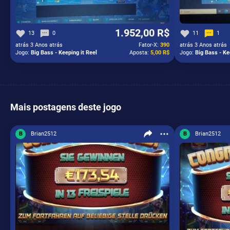
1.952,00 R$
13
0
11
1
atrás 3 Anos atrás
Fator-X:
390
atrás 3 Anos atrás
Jogo:
Big Bass - Keeping it Reel
Aposta:
5,00 R$
Jogo:
Big Bass - Ke
Mais postagens deste jogo
B
Brian2512
B
Brian2512