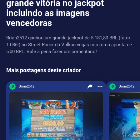
grande vitória no jackpot
incluindo as imagens
vencedoras
Brian2512 ganhou um grande jackpot de 5.181,80 BRL (fator
1.036!) no Street Racer da Vulkan vegas com uma aposta de
5,00 BRL. Vale a pena fazer um comentário!
Mais postagens deste criador
B
Brian2512
B
Brian2512