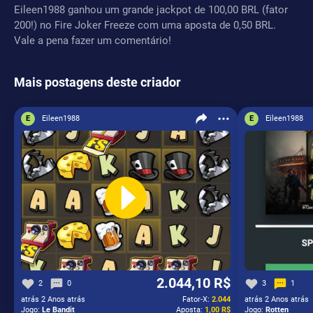
Eileen1988 ganhou um grande jackpot de 100,00 BRL (fator
200!) no Fire Joker Freeze com uma aposta de 0,50 BRL.
Vale a pena fazer um comentário!
Mais postagens deste criador
E
Eileen1988
E
Eileen1988
2.044,10 R$
2
0
3
1
atrás 2 Anos atrás
Fator-X:
2.044
atrás 2 Anos atrás
Jogo:
Le Bandit
Aposta:
1,00 R$
Jogo:
Rotten