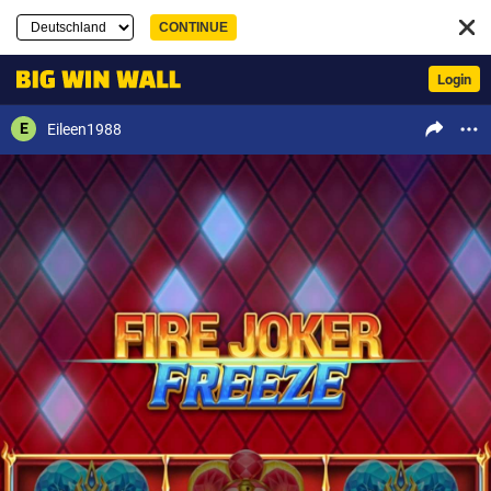
Login
E
Eileen1988