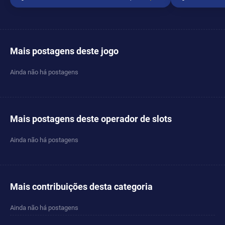
Mais postagens deste jogo
Ainda não há postagens
Mais postagens deste operador de slots
Ainda não há postagens
Mais contribuições desta categoria
Ainda não há postagens