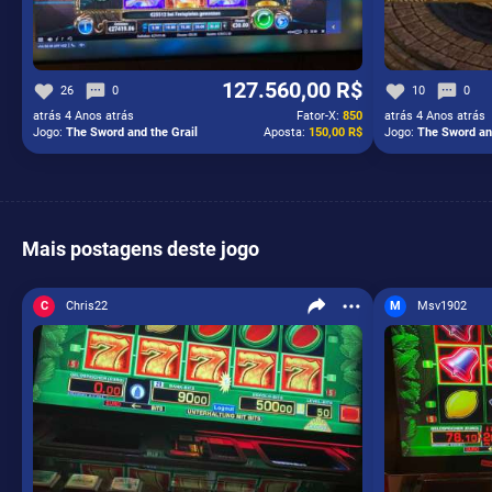
127.560,00 R$
26
0
10
0
atrás 4 Anos atrás
Fator-X:
850
atrás 4 Anos atrás
Jogo:
The Sword and the Grail
Aposta:
150,00 R$
Jogo:
The Sword and
Mais postagens deste jogo
C
Chris22
M
Msv1902