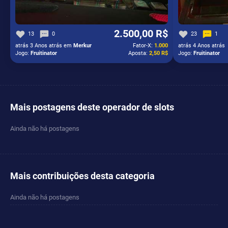
2.500,00 R$
13
0
23
1
atrás 3 Anos atrás em
Merkur
Fator-X:
1.000
atrás 4 Anos atrás
Jogo:
Fruitinator
Aposta:
2,50 R$
Jogo:
Fruitinator
Mais postagens deste operador de slots
Ainda não há postagens
Mais contribuições desta categoria
Ainda não há postagens