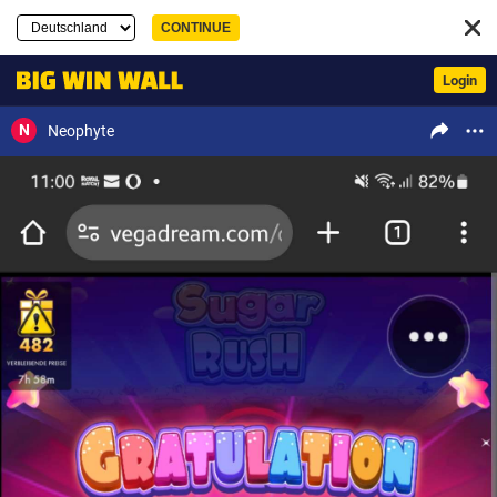
Login
N
Neophyte