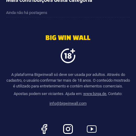
Ainda não há postagens
A plataforma Bigwinwall só deve ser usada por adultos. Através do
cadastro, o usuário confirmar ter mais de 18 anos. O conteúdo mostrado
é utilizado para entretenimento e contém elementos comerciais.
Apostas podem ser viciantes. Ajuda em:
www.bzga.de
, Contato:
info@bigwinwall.com