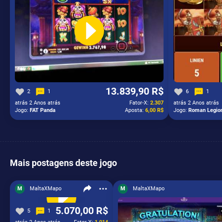
13.839,90 R$
2
1
6
1
atrás 2 Anos atrás
Fator-X:
2.307
atrás 2 Anos atrás
Jogo:
FAT Panda
Aposta:
6,00 R$
Jogo:
Roman Legio
Mais postagens deste jogo
M
MaltaXMapo
M
MaltaXMapo
5.070,00 R$
5
1