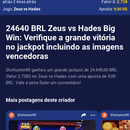
atrás 2 Anos atrás
Fator-X:
2.738
Jogo:
Zeus vs Hades
Aposta:
9,00 R$
24640 BRL Zeus vs Hades Big
Win: Verifique a grande vitória
no jackpot incluindo as imagens
vencedoras
Slothunter89 ganhou um grande jackpot de 24.640,00 BRL
(fator 2.738!) no Zeus vs Hades com uma aposta de 9,00
BRL. Vale a pena fazer um comentário!
Mais postagens deste criador
S
Slothunter89
S
Slothunter89