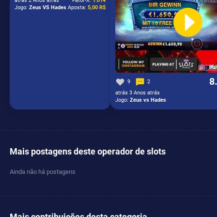
atrás 2 Anos atrás
Fator-X:
1.014
Jogo:
Zeus VS Hades
Aposta:
5,00 R$
8
9
2
atrás 3 Anos atrás
Jogo:
Zeus vs Hades
Mais postagens deste operador de slots
Ainda não há postagens
Mais contribuições desta categoria