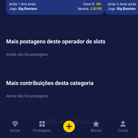
atrás 1 Ano atrás
Fator-X:
301
atrás 2 Anos atrás
Jogo:
Big Bamboo
Aposta:
2,50 R$
Jogo:
Big Bamboo
Mais postagens deste operador de slots
Ainda não há postagens
Mais contribuições desta categoria
Ainda não há postagens
Inicial
Postagens
Bônus
Conta