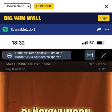
Login
S
SvenniMetzdorf