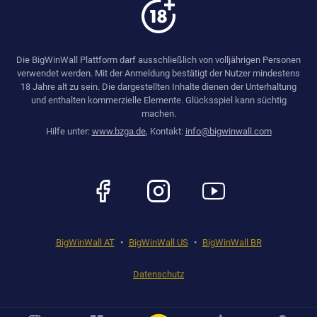
Die BigWinWall Plattform darf ausschließlich von volljährigen Personen
verwendet werden. Mit der Anmeldung bestätigt der Nutzer mindestens
18 Jahre alt zu sein. Die dargestellten Inhalte dienen der Unterhaltung
und enthalten kommerzielle Elemente. Glücksspiel kann süchtig
machen.
Hilfe unter:
www.bzga.de
, Kontakt:
info@bigwinwall.com
BigWinWall AT
•
BigWinWall US
•
BigWinWall BR
Datenschutz