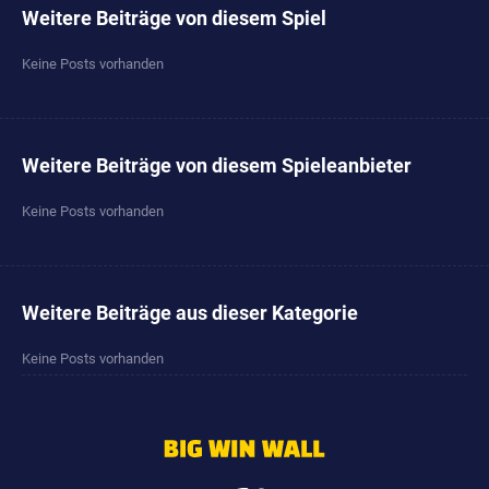
Weitere Beiträge von diesem Spiel
Keine Posts vorhanden
Weitere Beiträge von diesem Spieleanbieter
Keine Posts vorhanden
Weitere Beiträge aus dieser Kategorie
Keine Posts vorhanden