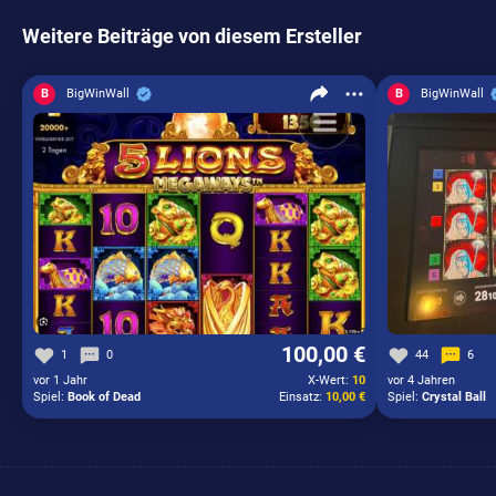
Weitere Beiträge von diesem Ersteller
B
BigWinWall
B
BigWinWall
100,00 €
1
0
44
6
vor 1 Jahr
X-Wert:
10
vor 4 Jahren
Spiel:
Book of Dead
Einsatz:
10,00 €
Spiel:
Crystal Ball