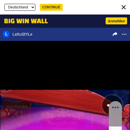
Anmelden
L
LeXuStYLe