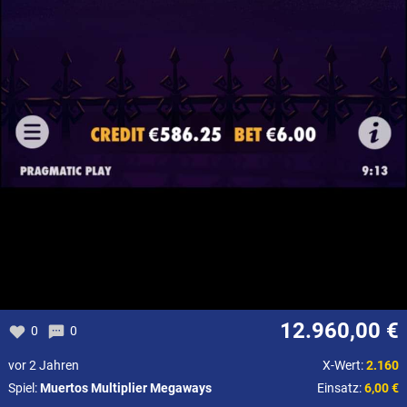
12.960,00 €
0
0
vor 2 Jahren
X-Wert:
2.160
Spiel:
Muertos Multiplier Megaways
Einsatz:
6,00 €