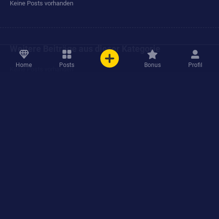
Keine Posts vorhanden
Weitere Beiträge aus dieser Kategorie
Home
Posts
Bonus
Profil
Keine Posts vorhanden
Die BigWinWall Plattform darf ausschließlich von volljährigen Personen
verwendet werden. Mit der Anmeldung bestätigt der Nutzer mindestens
18 Jahre alt zu sein. Die dargestellten Inhalte dienen der Unterhaltung
und enthalten kommerzielle Elemente. Glücksspiel kann süchtig
machen.
Hilfe unter:
www.bzga.de
, Kontakt:
info@bigwinwall.com