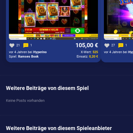
105,00 €
21
1
27
1
vor 4 Jahren bei
Hyperino
X-Wert:
525
vor 4 Jahren bei
Hy
Spiel:
Ramses Book
Einsatz:
0,20 €
Weitere Beiträge von diesem Spiel
Keine Posts vorhanden
Weitere Beiträge von diesem Spieleanbieter