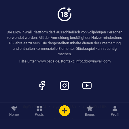
Die BigWinWall Plattform darf ausschließlich von volljährigen Personen
verwendet werden. Mit der Anmeldung bestätigt der Nutzer mindestens
18 Jahre alt zu sein. Die dargestellten Inhalte dienen der Unterhaltung
und enthalten kommerzielle Elemente. Glücksspiel kann süchtig
machen.
Hilfe unter:
www.bzga.de
, Kontakt:
info@bigwinwall.com
BigWinWall AT
•
BigWinWall US
•
BigWinWall BR
Home
Posts
Bonus
Profil
Datenschutz