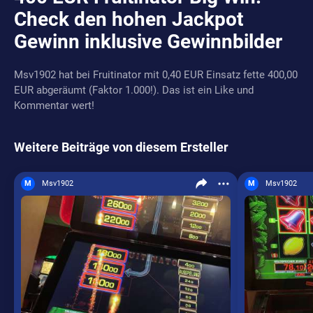
Check den hohen Jackpot
Gewinn inklusive Gewinnbilder
Msv1902 hat bei Fruitinator mit 0,40 EUR Einsatz fette 400,00
EUR abgeräumt (Faktor 1.000!). Das ist ein Like und
Kommentar wert!
Weitere Beiträge von diesem Ersteller
M
Msv1902
M
Msv1902