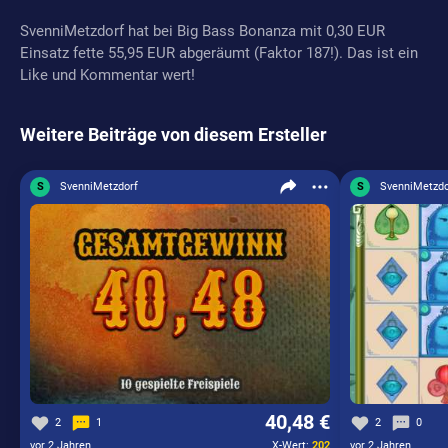
SvenniMetzdorf hat bei Big Bass Bonanza mit 0,30 EUR
Einsatz fette 55,95 EUR abgeräumt (Faktor 187!). Das ist ein
Like und Kommentar wert!
Weitere Beiträge von diesem Ersteller
S
SvenniMetzdorf
S
SvenniMetzdo
40,48 €
2
1
2
0
vor 2 Jahren
X-Wert:
202
vor 2 Jahren