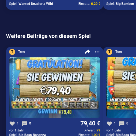
Spiel:
Wanted Dead or a Wild
Einsatz:
0,20 €
Spiel:
Big Bamboo
Weitere Beiträge von diesem Spiel
T
Tom
T
Tom
79,40 €
1
0
1
0
vor 1 Jahr
X-Wert:
79
vor 1 Jahr
Spiel:
Big Bass Bonanza
Einsatz:
1,00 €
Spiel:
Big Bass Bo