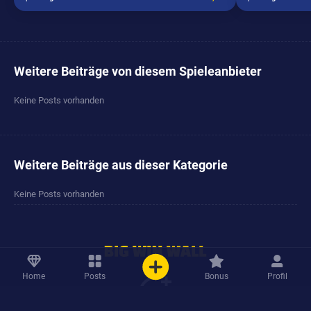
Weitere Beiträge von diesem Spieleanbieter
Keine Posts vorhanden
Weitere Beiträge aus dieser Kategorie
Keine Posts vorhanden
Home
Posts
Bonus
Profil