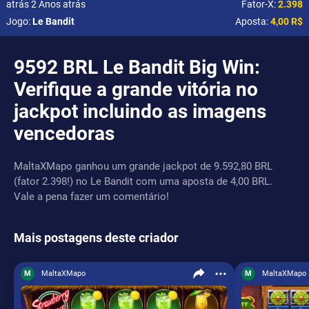
atrás 2 Anos atrás
Fator-X:
2.398
Jogo:
Le Bandit
Aposta:
4,00 R$
9592 BRL Le Bandit Big Win:
Verifique a grande vitória no
jackpot incluindo as imagens
vencedoras
MaltaXMapo ganhou um grande jackpot de 9.592,80 BRL
(fator 2.398!) no Le Bandit com uma aposta de 4,00 BRL.
Vale a pena fazer um comentário!
Mais postagens deste criador
M
MaltaXMapo
M
MaltaXMapo