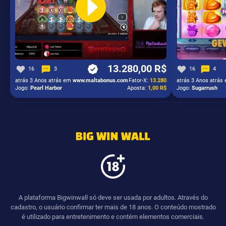
13.280,00 R$
16
3
16
4
atrás 3 Anos atrás em
www.maltabonus.com
Fator-X:
13.280
atrás 3 Anos atrás
Jogo:
Pearl Harbor
Aposta:
1,00 R$
Jogo:
Sugarrush
A plataforma Bigwinwall só deve ser usada por adultos. Através do
cadastro, o usuário confirmar ter mais de 18 anos. O conteúdo mostrado
é utilizado para entretenimento e contém elementos comerciais.