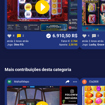
6.910,50 R$
8
2
4
0
atrás 2 Anos atrás
Fator-X:
2.764
atrás 2 Anos atrás
Jogo:
Dino P.D.
Aposta:
2,50 R$
Jogo:
Lucky, Grace
Mais contribuições desta categoria
M
MaltaXMapo
C
Cla2808