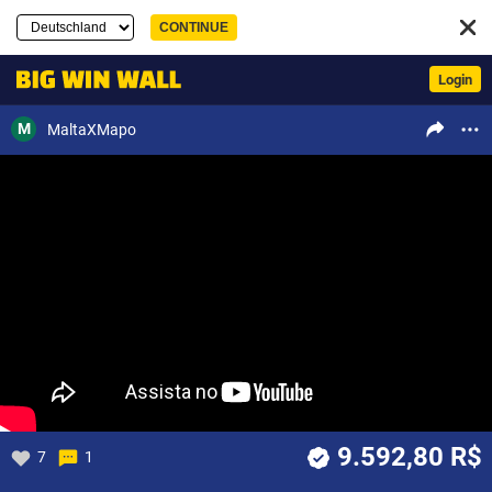
Login
M
MaltaXMapo
9.592,80 R$
7
1