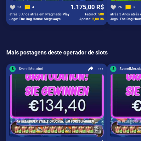
1.175,00 R$
23
4
26
3
atrás 3 Anos atrás em
Pragmatic Play
Fator-X:
588
atrás 3 Anos atrás
Jogo:
The Dog House Megaways
Aposta:
2,00 R$
Jogo:
The Dog Hou
Mais postagens deste operador de slots
S
SvenniMetzdorf
S
SvenniMetzdo