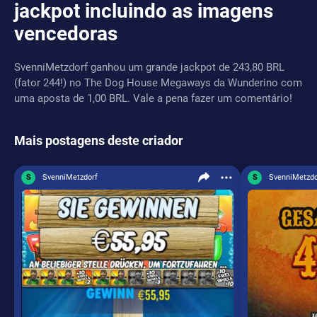
jackpot incluindo as imagens
vencedoras
SvenniMetzdorf ganhou um grande jackpot de 243,80 BRL
(fator 244!) no The Dog House Megaways da Wunderino com
uma aposta de 1,00 BRL. Vale a pena fazer um comentário!
Mais postagens deste criador
S
SvenniMetzdorf
S
SvenniMetzdo