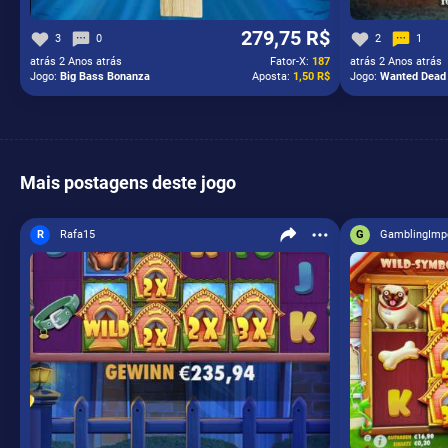
279,75 R$
3
0
2
1
atrás 2 Anos atrás
Fator-X:
187
atrás 2 Anos atrás
Jogo:
Big Bass Bonanza
Aposta:
1,50 R$
Jogo:
Wanted Dead 
Mais postagens deste jogo
R
Rafa15
G
GamblingImp