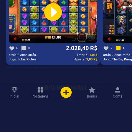
2.028,40 R$
6
0
7
1
atrás 2 Anos atrás
Fator-X:
1.014
atrás 2 Anos atrás
Jogo:
Lokis Riches
Aposta:
2,00 R$
Jogo:
The Big Daw
Inicial
Postagens
Bônus
Conta
A plataforma Bigwinwall só deve ser usada por adultos. Através do
cadastro, o usuário confirmar ter mais de 18 anos. O conteúdo mostrado