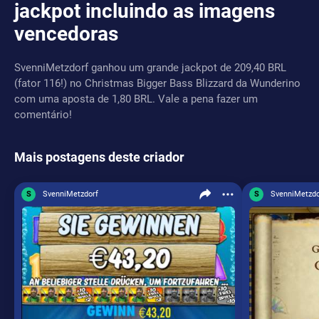
jackpot incluindo as imagens
vencedoras
SvenniMetzdorf ganhou um grande jackpot de 209,40 BRL
(fator 116!) no Christmas Bigger Bass Blizzard da Wunderino
com uma aposta de 1,80 BRL. Vale a pena fazer um
comentário!
Mais postagens deste criador
S
SvenniMetzdorf
S
SvenniMetzdo