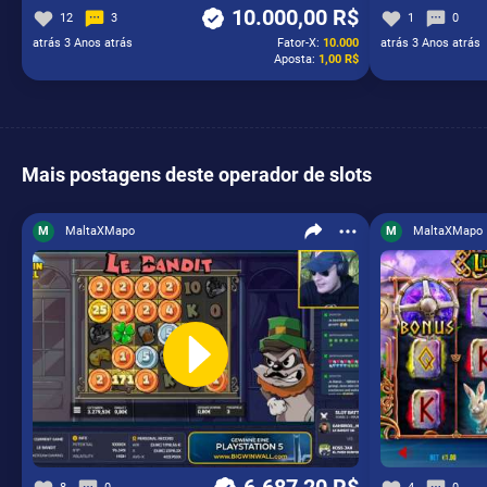
10.000,00 R$
12
3
1
0
atrás 3 Anos atrás
Fator-X:
10.000
atrás 3 Anos atrás
Aposta:
1,00 R$
Mais postagens deste operador de slots
M
MaltaXMapo
M
MaltaXMapo
6.687,20 R$