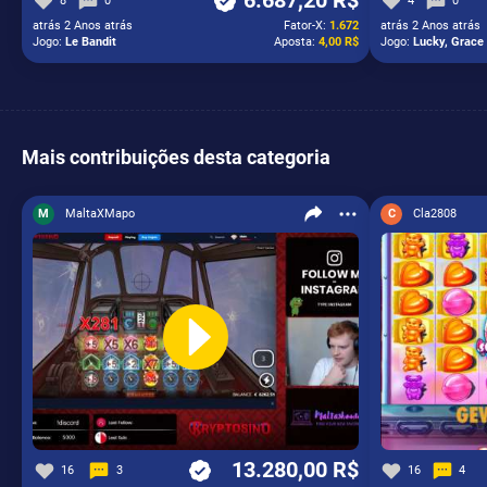
8
0
4
0
atrás 2 Anos atrás
Fator-X:
1.672
atrás 2 Anos atrás
Jogo:
Le Bandit
Aposta:
4,00 R$
Jogo:
Lucky, Grace
Mais contribuições desta categoria
M
MaltaXMapo
C
Cla2808
13.280,00 R$
16
3
16
4