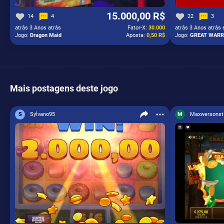
15.000,00 R$
14
4
22
3
atrás 3 Anos atrás
Fator-X:
30.000
atrás 3 Anos atrás
Jogo:
Dragon Maid
Aposta:
0,50 R$
Jogo:
GREAT WARR
Mais postagens deste jogo
S
Sylvano95
M
Maxwersonst