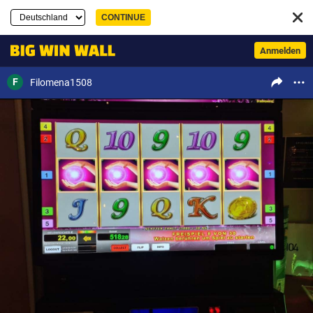
Anmelden
F
Filomena1508