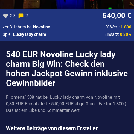
540,00 €
29
2
vor 3 Jahren bei
Novoline
X-Wert:
1.800
Spiel:
Lucky lady charm
Einsatz:
0,30 €
540 EUR Novoline Lucky lady
charm Big Win: Check den
hohen Jackpot Gewinn inklusive
Gewinnbilder
Filomena1508 hat bei Lucky lady charm von Novoline mit
0,30 EUR Einsatz fette 540,00 EUR abgeräumt (Faktor 1.800!).
Das ist ein Like und Kommentar wert!
Weitere Beiträge von diesem Ersteller