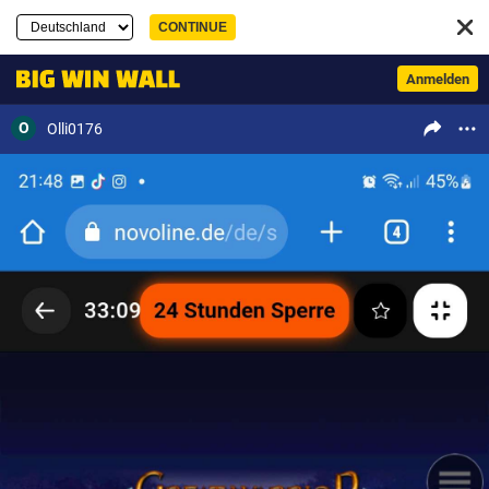
Anmelden
O
Olli0176