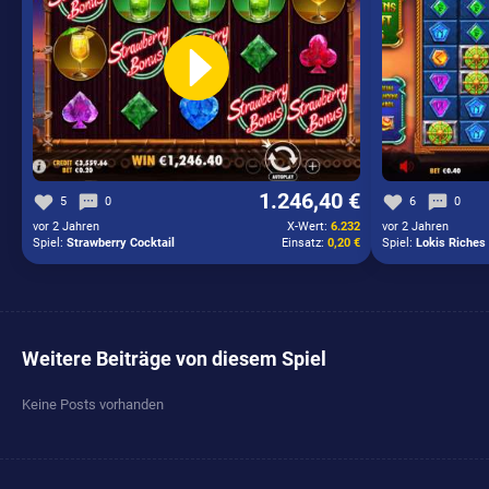
1.246,40 €
5
0
6
0
vor 2 Jahren
X-Wert:
6.232
vor 2 Jahren
Spiel:
Strawberry Cocktail
Einsatz:
0,20 €
Spiel:
Lokis Riches
Weitere Beiträge von diesem Spiel
Keine Posts vorhanden