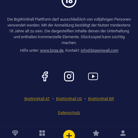
Die BigWinWall Plattform darf ausschließlich von volljährigen Personen
verwendet werden. Mit der Anmeldung bestätigt der Nutzer mindestens
18 Jahre alt zu sein. Die dargestellten Inhalte dienen der Unterhaltung
und enthalten kommerzielle Elemente. Glücksspiel kann süchtig
machen.
Hilfe unter:
www.bzga.de
, Kontakt:
info@bigwinwall.com
BigWinWall AT
•
BigWinWall US
•
BigWinWall BR
Datenschutz