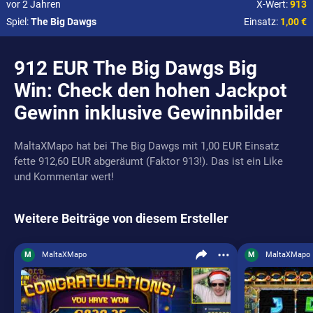
vor 2 Jahren
X-Wert:
913
Spiel:
The Big Dawgs
Einsatz:
1,00 €
912 EUR The Big Dawgs Big
Win: Check den hohen Jackpot
Gewinn inklusive Gewinnbilder
MaltaXMapo hat bei The Big Dawgs mit 1,00 EUR Einsatz
fette 912,60 EUR abgeräumt (Faktor 913!). Das ist ein Like
und Kommentar wert!
Weitere Beiträge von diesem Ersteller
M
MaltaXMapo
M
MaltaXMapo