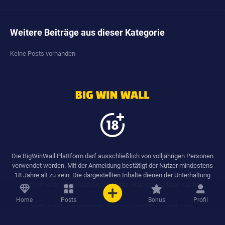
Weitere Beiträge aus dieser Kategorie
Keine Posts vorhanden
Die BigWinWall Plattform darf ausschließlich von volljährigen Personen
verwendet werden. Mit der Anmeldung bestätigt der Nutzer mindestens
18 Jahre alt zu sein. Die dargestellten Inhalte dienen der Unterhaltung
und enthalten kommerzielle Elemente. Glücksspiel kann süchtig
machen.
Home
Posts
Bonus
Profil
Hilfe unter:
www.bzga.de
, Kontakt:
info@bigwinwall.com