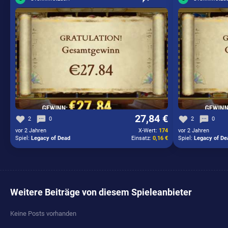
27,84 €
2
0
2
0
vor 2 Jahren
X-Wert:
174
vor 2 Jahren
Spiel:
Legacy of Dead
Einsatz:
0,16 €
Spiel:
Legacy of De
Weitere Beiträge von diesem Spieleanbieter
Keine Posts vorhanden