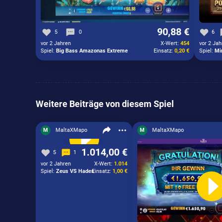
90,88 €
5
0
6
vor 2 Jahren
X-Wert:
454
vor 2 Jah
Spiel:
Big Bass Amazonas Extreme
Einsatz:
0,20 €
Spiel:
Mi
Weitere Beiträge von diesem Spiel
M
MaltaXMapo
M
MaltaXMapo
1.014,00 €
5
1
vor 2 Jahren
X-Wert:
1.014
Spiel:
Zeus VS Hades
Einsatz:
1,00 €