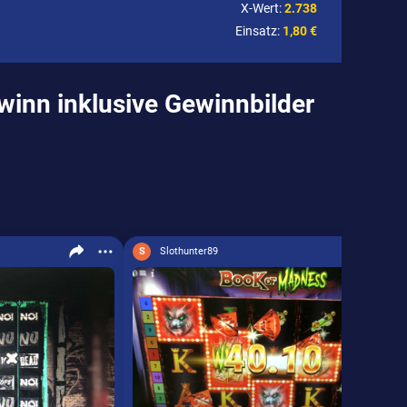
X-Wert:
2.738
Einsatz:
1,80 €
inn inklusive Gewinnbilder
S
Slothunter89