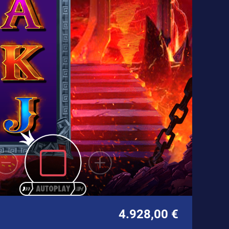
4.928,00 €