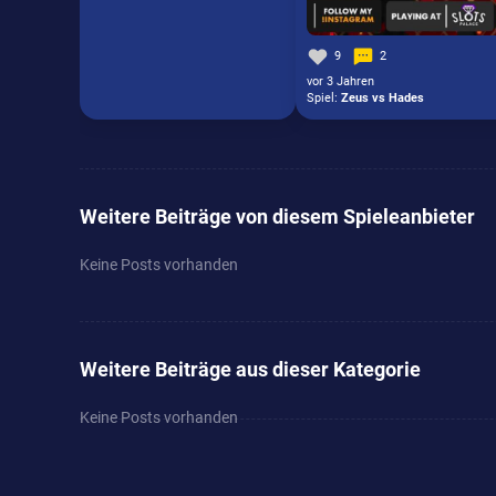
9
2
vor 3 Jahren
Spiel:
Zeus vs Hades
Weitere Beiträge von diesem Spieleanbieter
Keine Posts vorhanden
Weitere Beiträge aus dieser Kategorie
Keine Posts vorhanden