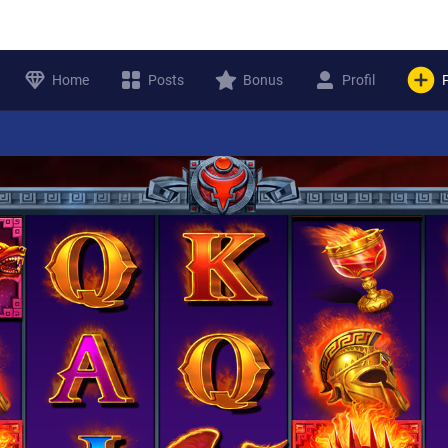
Home
Posts
Bonus
Profil
P