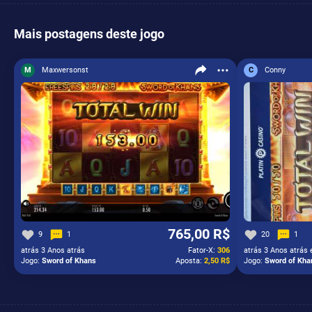
Mais postagens deste jogo
M
Maxwersonst
C
Conny
765,00 R$
9
1
20
1
atrás 3 Anos atrás
Fator-X:
306
atrás 3 Anos atrás
Jogo:
Sword of Khans
Aposta:
2,50 R$
Jogo:
Sword of Kha