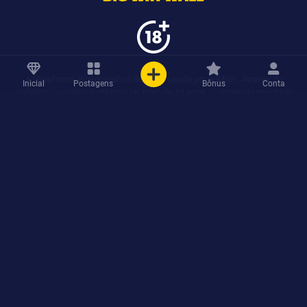
A plataforma Bigwinwall só deve ser usada por adultos. Através do
Inicial
Postagens
Bônus
Conta
cadastro, o usuário confirmar ter mais de 18 anos. O conteúdo mostrado
é utilizado para entretenimento e contém elementos comerciais.
Apostas podem ser viciantes. Ajuda em:
www.bzga.de
, Contato:
info@bigwinwall.com
BigWinWall DE
•
BigWinWall AT
•
BigWinWall US
•
Política de Privacidade