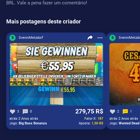
BRL. Vale a pena fazer um comentário!
Mais postagens deste criador
S
SvenniMetzdorf
S
SvenniMetzdo
279,75 R$
3
0
2
1
atrás 2 Anos atrás
Fator-X:
187
atrás 2 Anos atrás
Jogo:
Big Bass Bonanza
Aposta:
1,50 R$
Jogo:
Wanted Dead 