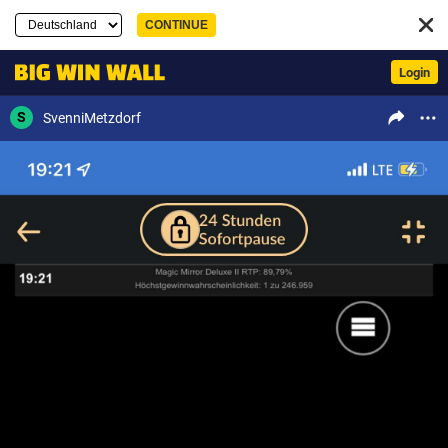
Login
S
SvenniMetzdorf