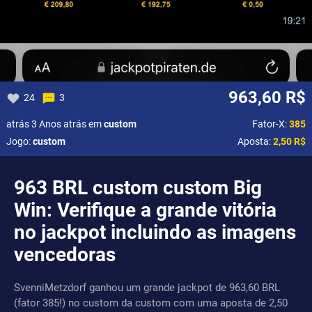
963,60 R$
24
3
atrás 3 Anos atrás em
custom
Fator-X:
385
Jogo:
custom
Aposta:
2,50 R$
963 BRL custom custom Big
Win: Verifique a grande vitória
no jackpot incluindo as imagens
vencedoras
SvenniMetzdorf ganhou um grande jackpot de 963,60 BRL
(fator 385!) no custom da custom com uma aposta de 2,50