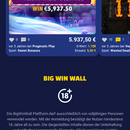
5.937,50 €
0
0
10
1
vor 3 Jahren bei
Pragmatic Play
X-Wert:
1.188
vor 3 Jahren bei
Ve
Spiel:
Sweet Bonanza
Einsatz:
5,00 €
Spiel:
Wanted Dead 
Die BigWinWall Plattform darf ausschließlich von volljährigen Personen
verwendet werden. Mit der Anmeldung bestätigt der Nutzer mindestens
18 Jahre alt zu sein. Die dargestellten Inhalte dienen der Unterhaltung