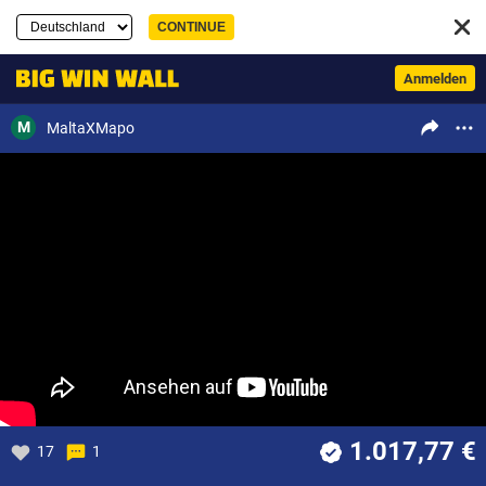
Anmelden
M
MaltaXMapo
1.017,77 €
17
1