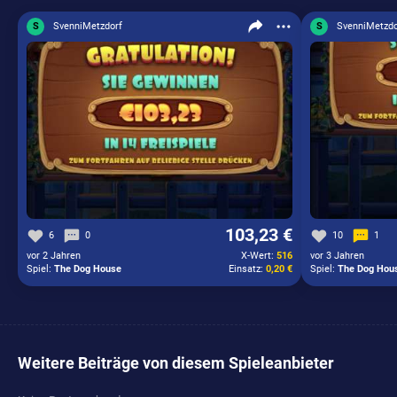
S
SvenniMetzdorf
S
SvenniMetzdo
103,23 €
6
0
10
1
vor 2 Jahren
X-Wert:
516
vor 3 Jahren
Spiel:
The Dog House
Einsatz:
0,20 €
Spiel:
The Dog Hou
Weitere Beiträge von diesem Spieleanbieter