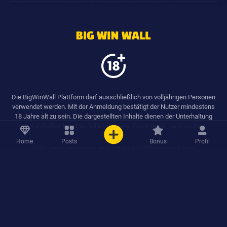
Die BigWinWall Plattform darf ausschließlich von volljährigen Personen
verwendet werden. Mit der Anmeldung bestätigt der Nutzer mindestens
18 Jahre alt zu sein. Die dargestellten Inhalte dienen der Unterhaltung
und enthalten kommerzielle Elemente. Glücksspiel kann süchtig
machen.
Home
Posts
Bonus
Profil
Hilfe unter:
www.bzga.de
, Kontakt:
info@bigwinwall.com