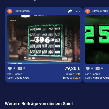
S
Slothunter89
S
Slothunter89
79,20 €
6
0
6
0
vor 2 Jahren
X-Wert:
396
vor 2 Jahren
Spiel:
Chaos Crew
Einsatz:
0,20 €
Spiel:
Hand of Anub
Weitere Beiträge von diesem Spiel