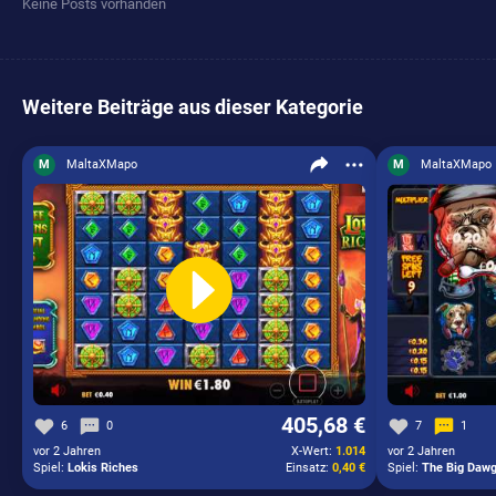
Keine Posts vorhanden
Weitere Beiträge aus dieser Kategorie
M
MaltaXMapo
M
MaltaXMapo
405,68 €
6
0
7
1
vor 2 Jahren
X-Wert:
1.014
vor 2 Jahren
Spiel:
Lokis Riches
Einsatz:
0,40 €
Spiel:
The Big Daw