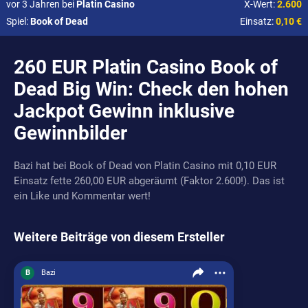
vor 3 Jahren bei
Platin Casino
X-Wert:
2.600
Spiel:
Book of Dead
Einsatz:
0,10 €
260 EUR Platin Casino Book of
Dead Big Win: Check den hohen
Jackpot Gewinn inklusive
Gewinnbilder
Bazi hat bei Book of Dead von Platin Casino mit 0,10 EUR
Einsatz fette 260,00 EUR abgeräumt (Faktor 2.600!). Das ist
ein Like und Kommentar wert!
Weitere Beiträge von diesem Ersteller
B
Bazi