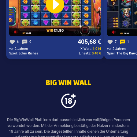
405,68 €
6
0
7
1
vor 2 Jahren
X-Wert:
1.014
vor 2 Jahren
Spiel:
Lokis Riches
Einsatz:
0,40 €
Spiel:
The Big Daw
Die BigWinWall Plattform darf ausschließlich von volljährigen Personen
verwendet werden. Mit der Anmeldung bestätigt der Nutzer mindestens
18 Jahre alt zu sein. Die dargestellten Inhalte dienen der Unterhaltung