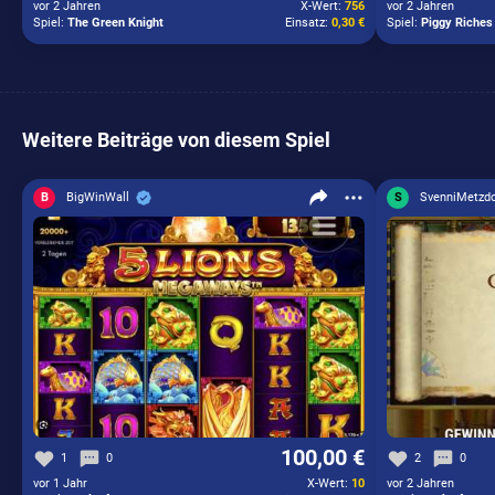
vor 2 Jahren
X-Wert:
756
vor 2 Jahren
Spiel:
The Green Knight
Einsatz:
0,30 €
Spiel:
Piggy Riche
Weitere Beiträge von diesem Spiel
B
BigWinWall
S
SvenniMetzdo
100,00 €
1
0
2
0
vor 1 Jahr
X-Wert:
10
vor 2 Jahren