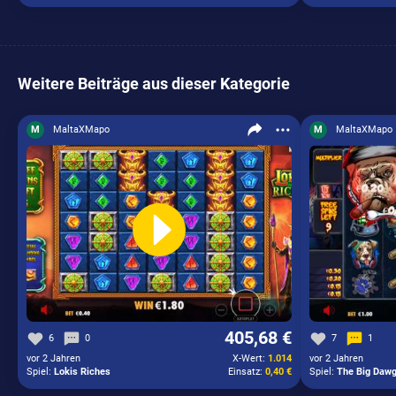
Weitere Beiträge aus dieser Kategorie
M
MaltaXMapo
M
MaltaXMapo
405,68 €
6
0
7
1
vor 2 Jahren
X-Wert:
1.014
vor 2 Jahren
Spiel:
Lokis Riches
Einsatz:
0,40 €
Spiel:
The Big Daw