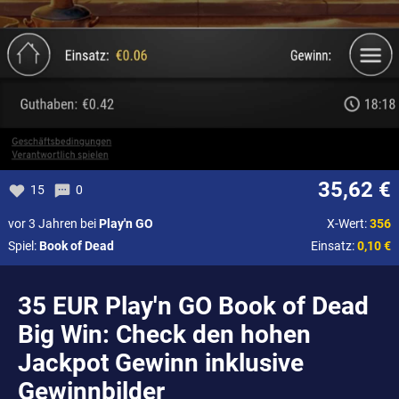
35,62 €
15
0
vor 3 Jahren bei
Play'n GO
X-Wert:
356
Spiel:
Book of Dead
Einsatz:
0,10 €
35 EUR Play'n GO Book of Dead
Big Win: Check den hohen
Jackpot Gewinn inklusive
Gewinnbilder