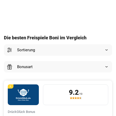
Online Casino mit Freispielen ist und was du hier erwarten
darfst. Dabei prüfen wir die einzelnen Plattformen genau.
Die besten Freispiele Boni im Vergleich
Sortierung
Bonusart
1.
9.2
/10
DrückGlück Bonus