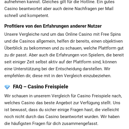
aufnehmen kannst. Gleiches gilt für die Hotline. Ein gutes
Casino beantwortet aber auch deine Nachfragen per Mail
schnell und kompetent.
Profitiere von den Erfahrungen anderer Nutzer
Unsere Vergleiche rund um das Online Casino mit Free Spins
und die Casinos allgemein, helfen dir bereits, einen objektiven
Überblick zu bekommen und zu schauen, welche Plattform gut
zu dir passt. Aber auch die Erfahrungen von Spielern, die bereit
seit einiger Zeit selbst aktiv auf der Plattform sind, können
eine Unterstützung bei der Entscheidung darstellen. Wir
empfehlen dir, diese mit in den Vergleich einzubeziehen.
FAQ – Casino Freispiele
Wir schauen in unserem Vergleich für Casino Freispiele nach,
welches Casino das beste Angebot zur Verfügung stellt. Uns
ist bewusst, dass du sicher einige Fragen hast, die vielleicht
noch nicht durch das Casino beantwortet wurden. Wir haben
die häufigsten Fragen für dich zusammengefasst.