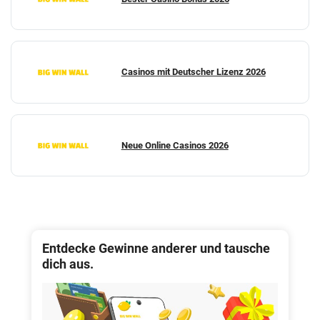
Casinos mit Deutscher Lizenz 2026
Neue Online Casinos 2026
Entdecke Gewinne anderer und tausche
dich aus.