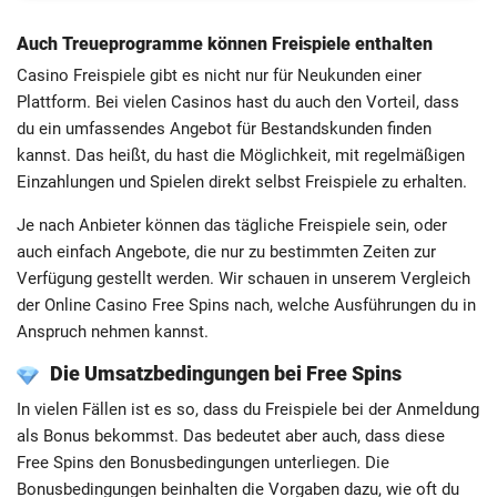
Auch Treueprogramme können Freispiele enthalten
Casino Freispiele gibt es nicht nur für Neukunden einer
Plattform. Bei vielen Casinos hast du auch den Vorteil, dass
du ein umfassendes Angebot für Bestandskunden finden
kannst. Das heißt, du hast die Möglichkeit, mit regelmäßigen
Einzahlungen und Spielen direkt selbst Freispiele zu erhalten.
Je nach Anbieter können das tägliche Freispiele sein, oder
auch einfach Angebote, die nur zu bestimmten Zeiten zur
Verfügung gestellt werden. Wir schauen in unserem Vergleich
der Online Casino Free Spins nach, welche Ausführungen du in
Anspruch nehmen kannst.
Die Umsatzbedingungen bei Free Spins
In vielen Fällen ist es so, dass du Freispiele bei der Anmeldung
als Bonus bekommst. Das bedeutet aber auch, dass diese
Free Spins den Bonusbedingungen unterliegen. Die
Bonusbedingungen beinhalten die Vorgaben dazu, wie oft du