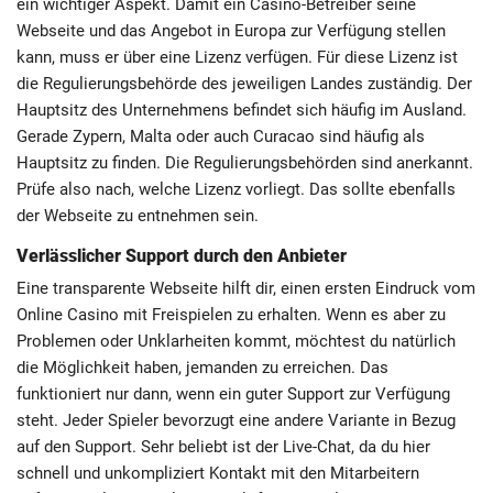
ein wichtiger Aspekt. Damit ein Casino-Betreiber seine
Webseite und das Angebot in Europa zur Verfügung stellen
kann, muss er über eine Lizenz verfügen. Für diese Lizenz ist
die Regulierungsbehörde des jeweiligen Landes zuständig. Der
Hauptsitz des Unternehmens befindet sich häufig im Ausland.
Gerade Zypern, Malta oder auch Curacao sind häufig als
Hauptsitz zu finden. Die Regulierungsbehörden sind anerkannt.
Prüfe also nach, welche Lizenz vorliegt. Das sollte ebenfalls
der Webseite zu entnehmen sein.
Verlässlicher Support durch den Anbieter
Eine transparente Webseite hilft dir, einen ersten Eindruck vom
Online Casino mit Freispielen zu erhalten. Wenn es aber zu
Problemen oder Unklarheiten kommt, möchtest du natürlich
die Möglichkeit haben, jemanden zu erreichen. Das
funktioniert nur dann, wenn ein guter Support zur Verfügung
steht. Jeder Spieler bevorzugt eine andere Variante in Bezug
auf den Support. Sehr beliebt ist der Live-Chat, da du hier
schnell und unkompliziert Kontakt mit den Mitarbeitern