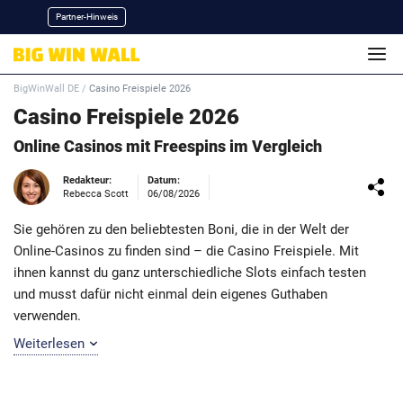
Partner-Hinweis
BigWinWall DE
/
Casino Freispiele 2026
Casino Freispiele 2026
Online Casinos mit Freespins im Vergleich
Redakteur:
Datum:
Rebecca Scott
06/08/2026
Sie gehören zu den beliebtesten Boni, die in der Welt der
Online-Casinos zu finden sind – die Casino Freispiele. Mit
ihnen kannst du ganz unterschiedliche Slots einfach testen
und musst dafür nicht einmal dein eigenes Guthaben
Neue Online
Free Spins
verwenden.
Casinos
Weiterlesen
Immer mehr Casinos sorgen dafür, dass die Kunden mit Free
Spins versorgt werden. Das gilt übrigens nicht nur, wenn du
Neukunde bist. Wir möchten gerne wissen, welches das beste