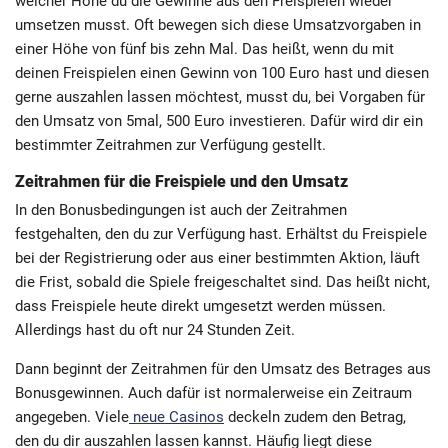
welcher Höhe du die Gewinne aus den Freispielen wieder
umsetzen musst. Oft bewegen sich diese Umsatzvorgaben in
einer Höhe von fünf bis zehn Mal. Das heißt, wenn du mit
deinen Freispielen einen Gewinn von 100 Euro hast und diesen
gerne auszahlen lassen möchtest, musst du, bei Vorgaben für
den Umsatz von 5mal, 500 Euro investieren. Dafür wird dir ein
bestimmter Zeitrahmen zur Verfügung gestellt.
Zeitrahmen für die Freispiele und den Umsatz
In den Bonusbedingungen ist auch der Zeitrahmen
festgehalten, den du zur Verfügung hast. Erhältst du Freispiele
bei der Registrierung oder aus einer bestimmten Aktion, läuft
die Frist, sobald die Spiele freigeschaltet sind. Das heißt nicht,
dass Freispiele heute direkt umgesetzt werden müssen.
Allerdings hast du oft nur 24 Stunden Zeit.
Dann beginnt der Zeitrahmen für den Umsatz des Betrages aus
Bonusgewinnen. Auch dafür ist normalerweise ein Zeitraum
angegeben. Viele
neue Casinos
deckeln zudem den Betrag,
den du dir auszahlen lassen kannst. Häufig liegt diese