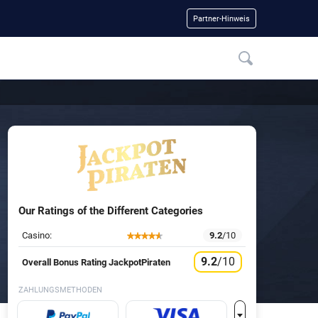
Partner-Hinweis
Our Ratings of the Different Categories
Casino:
9.2
/10
9.2
/10
Overall Bonus Rating JackpotPiraten
ZAHLUNGSMETHODEN