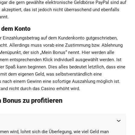
sogar die gern gewählte elektronische Geldbörse PayPal sind auf
 akzeptiert, das ist jedoch nicht überraschend und ebenfalls
nnt.
f dem Konto
der Einzahlungsbetrag auf dem Kundenkonto gutgeschrieben,
ucht. Allerdings muss vorab eine Zustimmung bzw. Ablehnung
Menüpunkt, der sich „Mein Bonus“ nennt. Hier werden alle
nem entsprechenden Klick individuell ausgewählt werden. Ist
r Spaß kann beginnen. Dies alles bedeutet letztlich, dass eine
r mit dem eigenen Geld, was selbstverständlich eine
ass nach einem Gewinn eine sofortige Auszahlung möglich ist.
tand nicht durch das Casino erhöht wird.
 Bonus zu profitieren
n wird, lohnt sich die Überlegung, wie viel Geld man