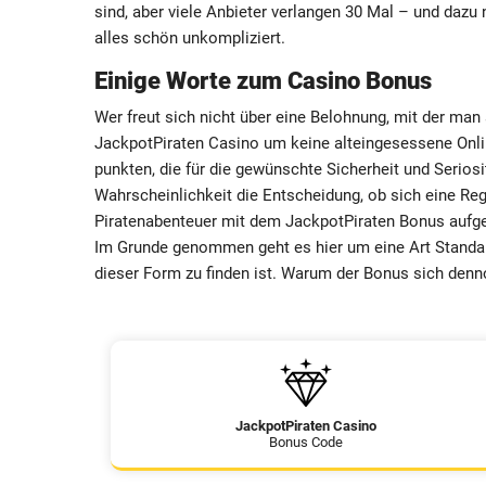
sind, aber viele Anbieter verlangen 30 Mal – und daz
alles schön unkompliziert.
Einige Worte zum Casino Bonus
Wer freut sich nicht über eine Belohnung, mit der ma
JackpotPiraten Casino um keine alteingesessene Online
punkten, die für die gewünschte Sicherheit und Seriosi
Wahrscheinlichkeit die Entscheidung, ob sich eine Regis
Piratenabenteuer mit dem JackpotPiraten Bonus aufge
Im Grunde genommen geht es hier um eine Art Standa
dieser Form zu finden ist. Warum der Bonus sich denn
JackpotPiraten Casino
Bonus Code