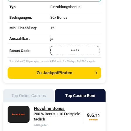
Typ:
Einzahlungsbonus
Bedingungen:
30x Bonus
Min. Einzahlung:
1€
Auszahlbar:
ja
Bonus Code:
*****
Spin Value €0.10 per spin, max win €400, valid for 30 days. Full T&Cs apply.
Zu JackpotPiraten
Top Online Casinos
Top Casino Boni
Novoline Bonus
Novoline
96
/100
200 % Bonus + 10 Freispiele
9.6
/10
Novoline Erfahrungen
täglich
AGB gelten