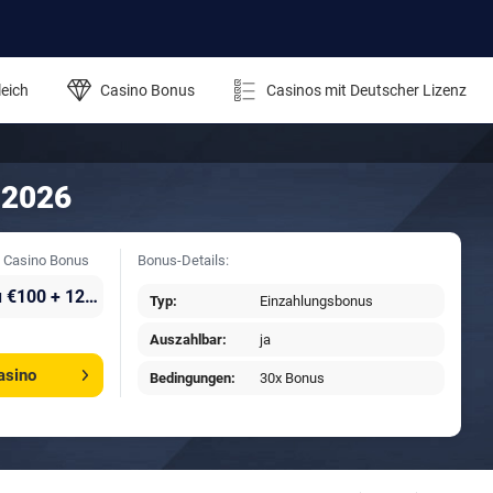
leich
Casino Bonus
Casinos mit Deutscher Lizenz
mpfehlungen
Brandheiße Casino Boni
 2026
ovoline Erfahrungen
01.
Novoline Bonus Code
Löwen Play
Löwen Play Bonus
n Casino Bonus
Bonus-Details:
02.
Erfahrungen
Code
100% bis zu €100 + 125 Freispiele
Typ:
Einzahlungsbonus
Wunderino
03.
Wunderino Bonus Code
Erfahrungen
Auszahlbar:
ja
DrückGlück Bonus
DrückGlück
04.
Code
asino
Erfahrungen
Bedingungen:
30x Bonus
JackpotPiraten Bonus
ackpotPiraten
05.
Code
Erfahrungen
06.
BingBong Bonus Code
BingBong Erfahrungen