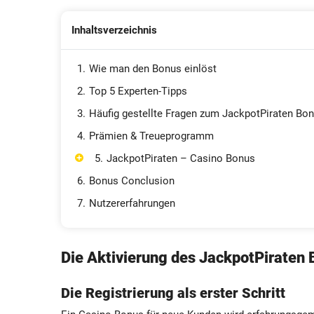
Inhaltsverzeichnis
Wie man den Bonus einlöst
Top 5 Experten-Tipps
Häufig gestellte Fragen zum JackpotPiraten Bo
Prämien & Treueprogramm
JackpotPiraten – Casino Bonus
Bonus Conclusion
Nutzererfahrungen
Die Aktivierung des JackpotPiraten
Die Registrierung als erster Schritt