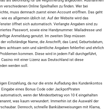
mäß als Belohnung für die Registrierung angeboten. Ausnahmen
 den verschiedenen Online Spielhallen zu finden. Wer bei
chte, muss demnach zuerst einen Account eröffnen. Das geht
 wie es allgemein üblich ist. Auf der Website wird das
enster öffnet sich automatisch. Verlangte Angaben sind zu
eneriertes Passwort, sowie eine Handynummer. Mailadresse und
ünftige Anmeldung genutzt. Im zweiten Step müssen
der vollständige Name, die Anschrift, das Land, Geburtsdatum,
ers achtsam sein und sämtliche Angaben fehlerfrei und ehrlich
 Problemen kommen. Diese wird in jedem Fall durchgeführt,
 Casino mit einer Lizenz aus Deutschland ist diese
eden werden soll.
igen Einzahlung, da nur die erste Aufladung des Kundenkontos
ie Eingabe eines Bonus Code oder JackpotPiraten
gt automatisch, wenn der Mindestbetrag von 10 € eingehalten
enannt, was kaum verwundert. Immerhin ist die Auswahl der
schaubar. Dennoch, schnelle Banküberweisungen mit Klarna,