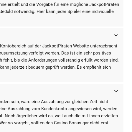
ne erzielt und die Vorgabe für eine mögliche JackpotPiraten
 Geduld notwendig. Hier kann jeder Spieler eine individuelle
Kontobereich auf der JackpotPiraten Website untergebracht
Bonusumsetzung verfolgt werden. Das ist ein sehr positives
 fehlt, bis die Anforderungen vollständig erfüllt worden sind.
 kann jederzeit bequem geprüft werden. Es empfiehlt sich
rden sein, wäre eine Auszahlung zur gleichen Zeit nicht
ald eine Auszahlung vom Kundenkonto angewiesen wird, werden
Noch ärgerlicher wird es, weil auch die mit ihnen erzielten
Wer so vorgeht, sollten den Casino Bonus gar nicht erst