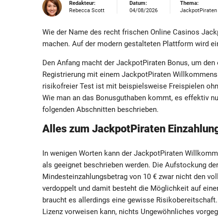
Redakteur:
Datum:
Thema:
Rebecca Scott
04/08/2026
JackpotPiraten
Wie der Name des recht frischen Online Casinos Jack
machen. Auf der modern gestalteten Plattform wird ein
Den Anfang macht der JackpotPiraten Bonus, um den e
Registrierung mit einem JackpotPiraten Willkommensb
risikofreier Test ist mit beispielsweise Freispielen o
Wie man an das Bonusguthaben kommt, es effektiv nutz
folgenden Abschnitten beschrieben.
Alles zum JackpotPiraten Einzahlu
In wenigen Worten kann der JackpotPiraten Willkomm
als geeignet beschrieben werden. Die Aufstockung der
Mindesteinzahlungsbetrag von 10 € zwar nicht den vol
verdoppelt und damit besteht die Möglichkeit auf eine
braucht es allerdings eine gewisse Risikobereitschaft
Lizenz vorweisen kann, nichts Ungewöhnliches vorgege