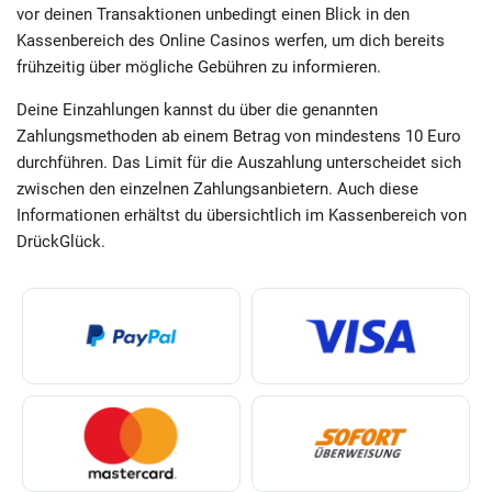
vor deinen Transaktionen unbedingt einen Blick in den
Kassenbereich des Online Casinos werfen, um dich bereits
frühzeitig über mögliche Gebühren zu informieren.
Deine Einzahlungen kannst du über die genannten
Zahlungsmethoden ab einem Betrag von mindestens 10 Euro
durchführen. Das Limit für die Auszahlung unterscheidet sich
zwischen den einzelnen Zahlungsanbietern. Auch diese
Informationen erhältst du übersichtlich im Kassenbereich von
DrückGlück.