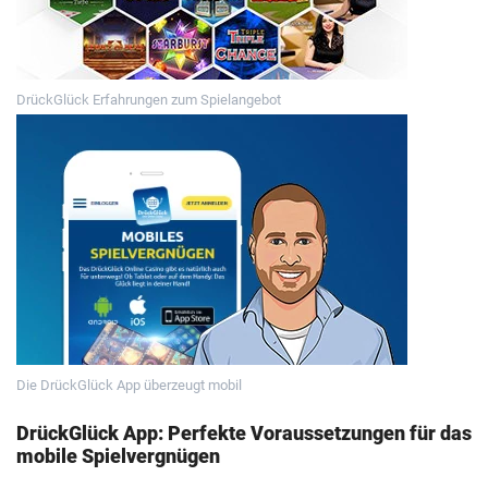
DrückGlück Erfahrungen zum Spielangebot
Die DrückGlück App überzeugt mobil
DrückGlück App: Perfekte Voraussetzungen für das
mobile Spielvergnügen