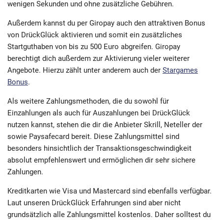
wenigen Sekunden und ohne zusätzliche Gebühren.
Außerdem kannst du per Giropay auch den attraktiven Bonus
von DrückGlück aktivieren und somit ein zusätzliches
Startguthaben von bis zu 500 Euro abgreifen. Giropay
berechtigt dich außerdem zur Aktivierung vieler weiterer
Angebote. Hierzu zählt unter anderem auch der
Stargames
Bonus
.
Als weitere Zahlungsmethoden, die du sowohl für
Einzahlungen als auch für Auszahlungen bei DrückGlück
nutzen kannst, stehen die dir die Anbieter Skrill, Neteller der
sowie Paysafecard bereit. Diese Zahlungsmittel sind
besonders hinsichtlich der Transaktionsgeschwindigkeit
absolut empfehlenswert und ermöglichen dir sehr sichere
Zahlungen.
Kreditkarten wie Visa und Mastercard sind ebenfalls verfügbar.
Laut unseren DrückGlück Erfahrungen sind aber nicht
grundsätzlich alle Zahlungsmittel kostenlos. Daher solltest du