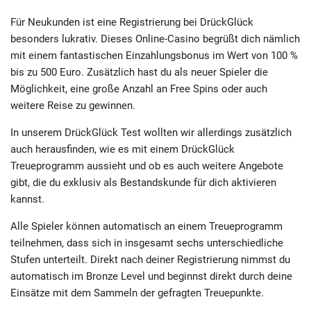
Für Neukunden ist eine Registrierung bei DrückGlück
besonders lukrativ. Dieses Online-Casino begrüßt dich nämlich
mit einem fantastischen Einzahlungsbonus im Wert von 100 %
bis zu 500 Euro. Zusätzlich hast du als neuer Spieler die
Möglichkeit, eine große Anzahl an Free Spins oder auch
weitere Reise zu gewinnen.
In unserem DrückGlück Test wollten wir allerdings zusätzlich
auch herausfinden, wie es mit einem DrückGlück
Treueprogramm aussieht und ob es auch weitere Angebote
gibt, die du exklusiv als Bestandskunde für dich aktivieren
kannst.
Alle Spieler können automatisch an einem Treueprogramm
teilnehmen, dass sich in insgesamt sechs unterschiedliche
Stufen unterteilt. Direkt nach deiner Registrierung nimmst du
automatisch im Bronze Level und beginnst direkt durch deine
Einsätze mit dem Sammeln der gefragten Treuepunkte.