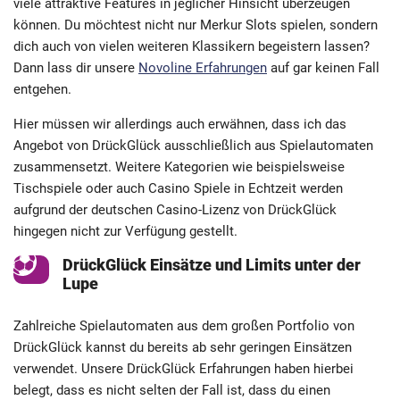
viele attraktive Features in jeglicher Hinsicht überzeugen
können. Du möchtest nicht nur Merkur Slots spielen, sondern
dich auch von vielen weiteren Klassikern begeistern lassen?
Dann lass dir unsere
Novoline Erfahrungen
auf gar keinen Fall
entgehen.
Hier müssen wir allerdings auch erwähnen, dass ich das
Angebot von DrückGlück ausschließlich aus Spielautomaten
zusammensetzt. Weitere Kategorien wie beispielsweise
Tischspiele oder auch Casino Spiele in Echtzeit werden
aufgrund der deutschen Casino-Lizenz von DrückGlück
hingegen nicht zur Verfügung gestellt.
DrückGlück Einsätze und Limits unter der
Lupe
Zahlreiche Spielautomaten aus dem großen Portfolio von
DrückGlück kannst du bereits ab sehr geringen Einsätzen
verwendet. Unsere DrückGlück Erfahrungen haben hierbei
belegt, dass es nicht selten der Fall ist, dass du einen