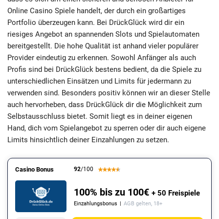
Online Casino Spiele handelt, der durch ein großartiges
Portfolio überzeugen kann. Bei DrückGlück wird dir ein
riesiges Angebot an spannenden Slots und Spielautomaten
bereitgestellt. Die hohe Qualität ist anhand vieler populärer
Provider eindeutig zu erkennen. Sowohl Anfänger als auch
Profis sind bei DrückGlück bestens bedient, da die Spiele zu
unterschiedlichen Einsätzen und Limits für jedermann zu
verwenden sind. Besonders positiv können wir an dieser Stelle
auch hervorheben, dass DrückGlück dir die Möglichkeit zum
Selbstausschluss bietet. Somit liegt es in deiner eigenen
Hand, dich vom Spielangebot zu sperren oder dir auch eigene
Limits hinsichtlich deiner Einzahlungen zu setzen.
Casino Bonus
92
/100
100% bis zu 100€
+ 50 Freispiele
Einzahlungsbonus
|
AGB gelten, 18+