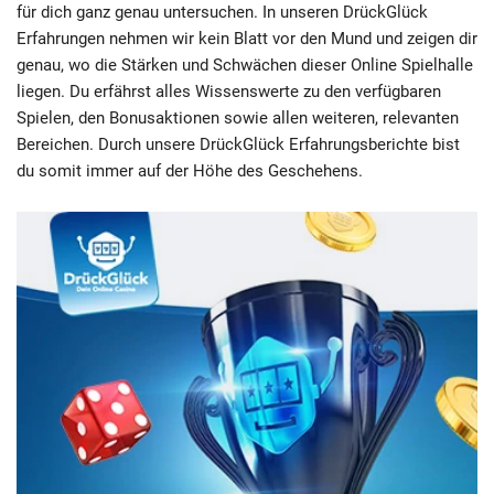
für dich ganz genau untersuchen. In unseren DrückGlück
Erfahrungen nehmen wir kein Blatt vor den Mund und zeigen dir
genau, wo die Stärken und Schwächen dieser Online Spielhalle
liegen. Du erfährst alles Wissenswerte zu den verfügbaren
Spielen, den Bonusaktionen sowie allen weiteren, relevanten
Bereichen. Durch unsere DrückGlück Erfahrungsberichte bist
du somit immer auf der Höhe des Geschehens.