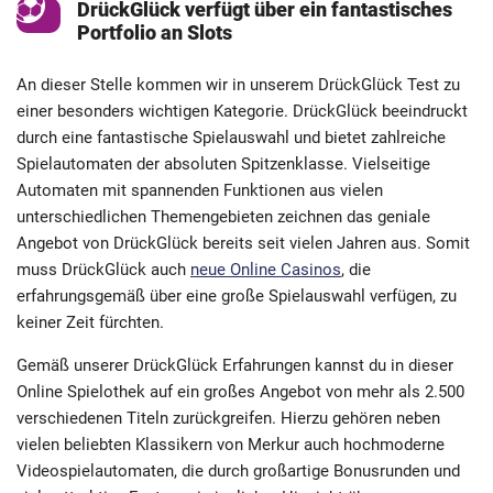
DrückGlück verfügt über ein fantastisches
Portfolio an Slots
An dieser Stelle kommen wir in unserem DrückGlück Test zu
einer besonders wichtigen Kategorie. DrückGlück beeindruckt
durch eine fantastische Spielauswahl und bietet zahlreiche
Spielautomaten der absoluten Spitzenklasse. Vielseitige
Automaten mit spannenden Funktionen aus vielen
unterschiedlichen Themengebieten zeichnen das geniale
Angebot von DrückGlück bereits seit vielen Jahren aus. Somit
muss DrückGlück auch
neue Online Casinos
, die
erfahrungsgemäß über eine große Spielauswahl verfügen, zu
keiner Zeit fürchten.
Gemäß unserer DrückGlück Erfahrungen kannst du in dieser
Online Spielothek auf ein großes Angebot von mehr als 2.500
verschiedenen Titeln zurückgreifen. Hierzu gehören neben
vielen beliebten Klassikern von Merkur auch hochmoderne
Videospielautomaten, die durch großartige Bonusrunden und