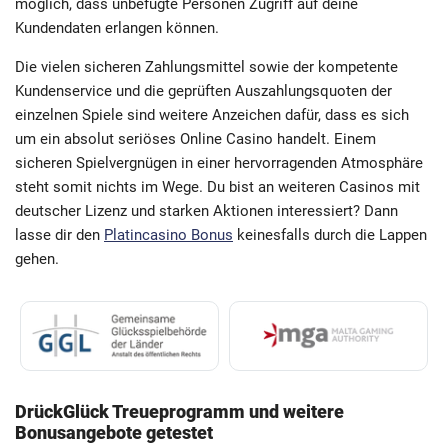
möglich, dass unbefugte Personen Zugriff auf deine
Kundendaten erlangen können.
Die vielen sicheren Zahlungsmittel sowie der kompetente
Kundenservice und die geprüften Auszahlungsquoten der
einzelnen Spiele sind weitere Anzeichen dafür, dass es sich
um ein absolut seriöses Online Casino handelt. Einem
sicheren Spielvergnügen in einer hervorragenden Atmosphäre
steht somit nichts im Wege. Du bist an weiteren Casinos mit
deutscher Lizenz und starken Aktionen interessiert? Dann
lasse dir den
Platincasino Bonus
keinesfalls durch die Lappen
gehen.
DrückGlück Treueprogramm und weitere
Bonusangebote getestet