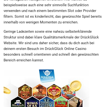
beispielsweise auch eine sehr sinnvolle Suchfunktion
verwenden und nach einem bestimmten Slot oder Provider
filtern. Somit ist es kinderleicht, das gewünschte Spiel bereits
innerhalb von wenigen Momenten zu erreichen.
Geringe Ladezeiten sowie eine nahezu selbsterklärende
Struktur sind dabei klare Qualitätsmerkmale der DrückGlück
Website. Wir sind uns daher sicher, dass du dich auch bei
deinem ersten Besuch im DrückGlück Online Casino
besonders schnell orientieren und schnell den gewünschten
Bereich erreichen kannst.