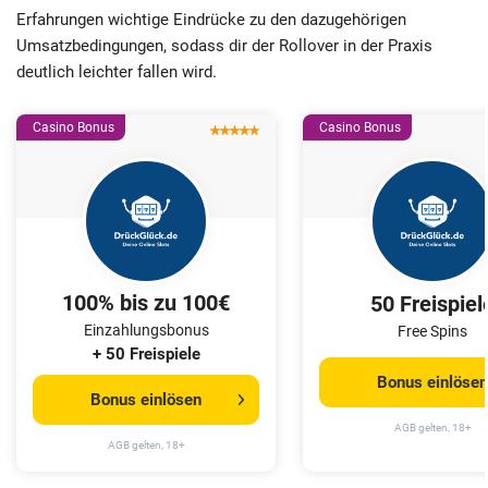
Erfahrungen wichtige Eindrücke zu den dazugehörigen
Umsatzbedingungen, sodass dir der Rollover in der Praxis
deutlich leichter fallen wird.
Casino Bonus
Casino Bonus
100% bis zu 100€
50 Freispiel
Einzahlungsbonus
Free Spins
+ 50 Freispiele
Bonus einlösen
Bonus einlösen
AGB gelten, 18+
AGB gelten, 18+