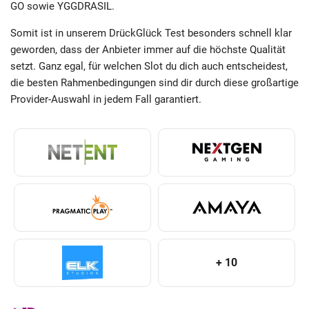
GO sowie YGGDRASIL.
Somit ist in unserem DrückGlück Test besonders schnell klar
geworden, dass der Anbieter immer auf die höchste Qualität
setzt. Ganz egal, für welchen Slot du dich auch entscheidest,
die besten Rahmenbedingungen sind dir durch diese großartige
Provider-Auswahl in jedem Fall garantiert.
+ 10