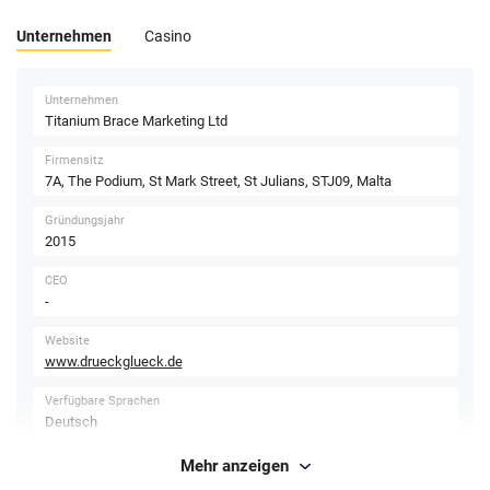
Unternehmen
Casino
Unternehmen
Titanium Brace Marketing Ltd
Firmensitz
7A, The Podium, St Mark Street, St Julians, STJ09, Malta
Gründungsjahr
2015
CEO
-
Website
www.drueckglueck.de
Verfügbare Sprachen
Deutsch
Kundensupport
Mehr anzeigen
Live-Chat, Telefon, E-Mail Support